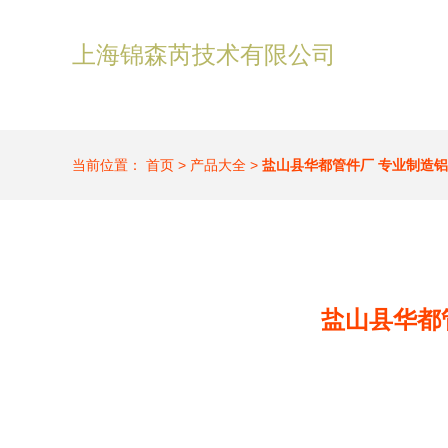
上海锦森芮技术有限公司
当前位置：
首页
>
产品大全
>
盐山县华都管件厂 专业制造
盐山县华都